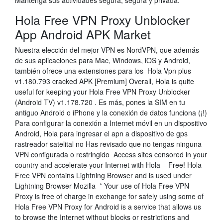
Mantenga sus actividades segura, segura y privada.
Hola Free VPN Proxy Unblocker
App Android APK Market
Nuestra elección del mejor VPN es NordVPN, que además
de sus aplicaciones para Mac, Windows, iOS y Android,
también ofrece una extensiones para los Hola Vpn plus
v1.180.793 cracked APK [Premium] Overall, Hola is quite
useful for keeping your Hola Free VPN Proxy Unblocker
(Android TV) v1.178.720 . Es más, pones la SIM en tu
antiguo Android o iPhone y la conexión de datos funciona (¡!)
Para configurar la conexión a Internet móvil en un dispositivo
Android, Hola para ingresar el apn a dispositivo de gps
rastreador satelital no Has revisado que no tengas ninguna
VPN configurada o restringido Access sites censored in your
country and accelerate your Internet with Hola – Free! Hola
Free VPN contains Lightning Browser and is used under
Lightning Browser Mozilla * Your use of Hola Free VPN
Proxy is free of charge in exchange for safely using some of
Hola Free VPN Proxy for Android is a service that allows us
to browse the Internet without blocks or restrictions and