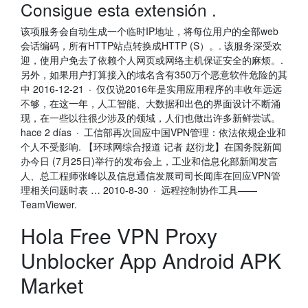
Consigue esta extensión .
该项服务会自动生成一个临时IP地址，将每位用户的全部web
会话编码，所有HTTP站点转换成HTTP (S）。. 该服务深受欢
迎，使用户免去了依赖个人网页或网络主机保证安全的麻烦。.
另外，如果用户打算接入的域名含有350万个恶意软件危险的其
中 2016-12-21 · 仅仅说2016年是实用应用程序的丰收年远远
不够，在这一年，人工智能、大数据和出色的界面设计不断涌
现，在一些以往很少涉及的领域，人们也做出许多新鲜尝试。
hace 2 días · 工信部再次回应中国VPN管理：依法依规企业和
个人不受影响. 【环球网综合报道 记者 赵衍龙】在国务院新闻
办今日 (7月25日)举行的发布会上，工业和信息化部新闻发言
人、总工程师张峰以及信息通信发展司司长闻库在回应VPN管
理相关问题时表 … 2010-8-30 · 远程控制协作工具——
TeamViewer.
Hola Free VPN Proxy
Unblocker App Android APK
Market