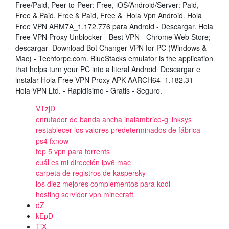
Free/Paid, Peer-to-Peer: Free, iOS/Android/Server: Paid,
Free & Paid, Free & Paid, Free & Hola Vpn Android. Hola
Free VPN ARM7A_1.172.776 para Android - Descargar. Hola
Free VPN Proxy Unblocker - Best VPN - Chrome Web Store;
descargar Download Bot Changer VPN for PC (Windows &
Mac) - Techforpc.com. BlueStacks emulator is the application
that helps turn your PC into a literal Android Descargar e
instalar Hola Free VPN Proxy APK AARCH64_1.182.31 -
Hola VPN Ltd. - Rapidísimo - Gratis - Seguro.
VTzjD
enrutador de banda ancha inalámbrico-g linksys
restablecer los valores predeterminados de fábrica
ps4 fxnow
top 5 vpn para torrents
cuál es mi dirección ipv6 mac
carpeta de registros de kaspersky
los diez mejores complementos para kodi
hosting servidor vpn minecraft
dZ
kEpD
TiX