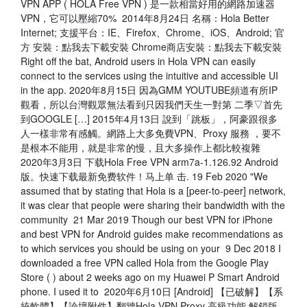
VPN APP ( HOLA Free VPN ) 是一款相當好用的網路加速器
VPN，它可以壓縮70% 2014年8月24日 名稱：Hola Better
Internet; 支援平台：IE、Firefox、Chrome、iOS、Android; 官
方 安裝：點我去下載安裝 Chrome商店安裝：點我去下載安裝
Right off the bat, Android users in Hola VPN can easily
connect to the services using the intuitive and accessible UI
in the app. 2020年8月15日 因為GMM YOUTUBE頻道有所IP
觀看，所以台灣觀眾無法看到只因我們天生一對第 二季▽首先
到GOOGLE […] 2015年4月13日 說到「跳板」，阿豪跟很多
人一樣非常有感觸。網路上大多免費VPN、Proxy 服務 ，要不
是根本不能用，就是非常的慢，且大多操作上都比較複雜
2020年3月3日 下载Hola Free VPN arm7a-1.126.92 Android
版。快速下载最新免费软件！马上单 击. 19 Feb 2020 "We
assumed that by stating that Hola is a [peer-to-peer] network,
it was clear that people were sharing their bandwidth with the
community 21 Mar 2019 Though our best VPN for iPhone
and best VPN for Android guides make recommendations as
to which services you should be using on your 9 Dec 2018 I
downloaded a free VPN called Hola from the Google Play
Store ( ) about 2 weeks ago on my Huawei P Smart Android
phone. I used it to 2020年6月10日 [Android] 【已破解】【系
統軟體】【論壇附件】翻牆Hola VPN Proxy 高級功能 解鎖版